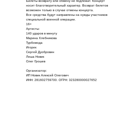
Билеты возврату или обмену не подлежат. Концерт
носит благотворительный характер. Возврат билетов
возможен только в случае отмены концерта.
Все средства будут направлены на нужды участников
специальной военной операции.
16+
Артисты:
140 ударов в минуту
Марина Хлебникова
Турбомода
Игорек
Сергей Дуобровин
Леша Новик
Олег Грошев
Организатор:
ИП Новик Алексей Олегович
ИНН: 281602759700. ОГРН: 323280000027652